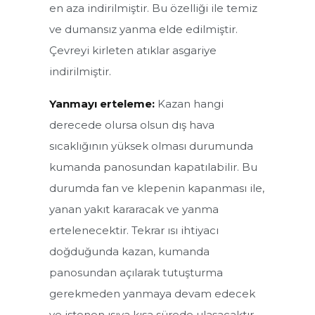
en aza indirilmiştir. Bu özelliği ile temiz
ÜKYS/3G-Y Serisi Merkezi Sistem Otomatik Yüklemeli Silindirik
Kazanlar
ve dumansız yanma elde edilmiştir.
ÜKYS Serisi Merkezi Sistem İki Geçişli Silindirik Kazanlar
Çevreyi kirleten atıklar asgariye
indirilmiştir.
ÜKYS/Y Serisi Merkezi Sistem İki Geçişli Otomatik Yüklemeli
Silindirik Kazanlar
Yanmayı erteleme:
Kazan hangi
derecede olursa olsun dış hava
sıcaklığının yüksek olması durumunda
kumanda panosundan kapatılabilir. Bu
durumda fan ve klepenin kapanması ile,
yanan yakıt kararacak ve yanma
ertelenecektir. Tekrar ısı ihtiyacı
doğduğunda kazan, kumanda
panosundan açılarak tutuşturma
gerekmeden yanmaya devam edecek
ve istenen ısıya kısa sürede ulaşacaktır