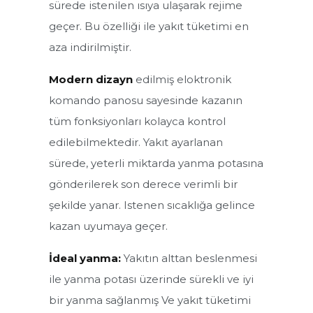
sürede istenilen ısıya ulaşarak rejime
Pelet Yakıtlı Kazanlar
geçer. Bu özelliği ile yakıt tüketimi en
aza indirilmiştir.
Kombiler
Modern dizayn
edilmiş eloktronik
Yoğuşmalı Kazanlar
komando panosu sayesinde kazanın
tüm fonksiyonları kolayca kontrol
Kat Kaloriferleri
edilebilmektedir. Yakıt ayarlanan
Merkezi Sistem Kazanlar
sürede, yeterli miktarda yanma potasına
gönderilerek son derece verimli bir
ÜKYP Serisi Merkezi Sistem Prizmatik Kazanlar
şekilde yanar. Istenen sıcaklığa gelince
ÜKYP/Y Serisi Merkezi Sistem Otomatik Yüklemeli Prizmatik
kazan uyumaya geçer.
Kazanlar
İdeal yanma:
Yakıtın alttan beslenmesi
ÜKYP/YP Serisi Merkezi Sistem Otomatik Yüklemeli Prizmatik
Pelet Kazanlar
ile yanma potası üzerinde sürekli ve iyi
ÜKYS/3G Serisi Merkezi Sistem Silindirik Kazanlar
bir yanma sağlanmış Ve yakıt tüketimi