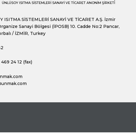
ÜNLÜSOY ISITMA SİSTEMLERİ SANAYİ VE TİCARET ANONİM ŞİRKETİ
 ISITMA SİSTEMLERİ SANAYİ VE TİCARET A.Ş. İzmir
rganize Sanayi Bölgesi (İPOSB) 10. Cadde No:2 Pancar,
rbalı / İZMİR, Turkey
32
469 24 12 (fax)
unmak.com
@unmak.com