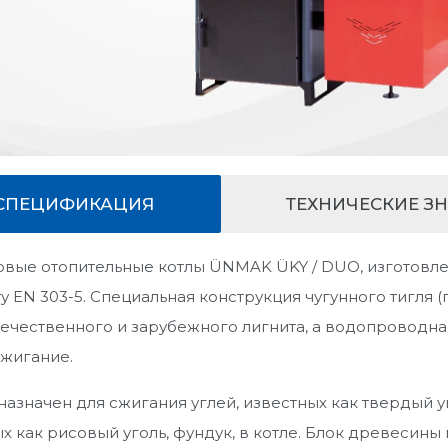
СПЕЦИФИКАЦИЯ
ТЕХНИЧЕСКИЕ З
овые отопительные котлы ÜNMAK ÜKY / DUO, изготовле
у EN 303-5. Специальная конструкция чугунного тигля 
ечественного и зарубежного лигнита, а водопроводна
сжигание.
азначен для сжигания углей, известных как твердый уго
х как рисовый уголь, фундук, в котле. Блок древесин