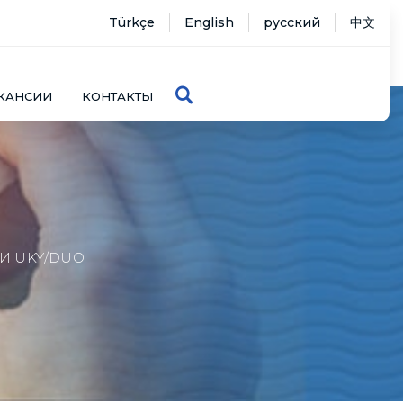
Türkçe
English
русский
中文
КАНСИИ
КОНТАКТЫ
И UKY/DUO