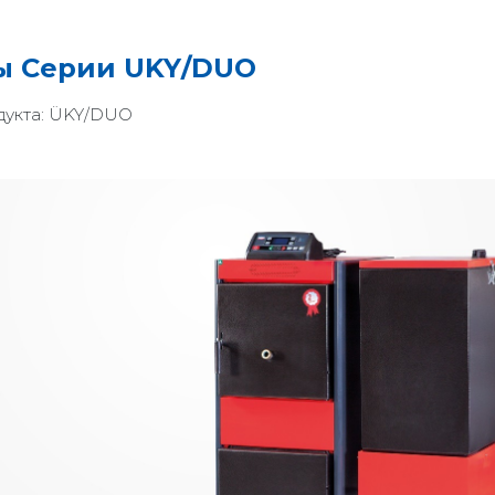
ы Серии UKY/DUO
укта:
ÜKY/DUO