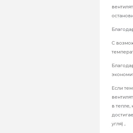
вентилят
останови
Благодар
С возмо
темпера
Благодар
экономит
Если тем
вентилят
в тепле,
достигае
угля) ,