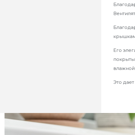
Благодар
Вентилят
Благодар
крышками
Его элег
покрыты
влажной
Это дает