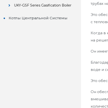
трубах н
UKY-GSF Series Gasification Boiler
Это обес
Котлы Центральной Системы
с теплов
Когда в 
на реше
Он имеет
Благодар
воде и 
Это обес
Он обесп
вмешиват
количест