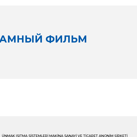
ЛАМНЫЙ ФИЛЬМ
ÜNMAK ISITMA SİSTEMLERİ MAKİNA SANAYİ VE TİCARET ANONİM ŞİRKETİ