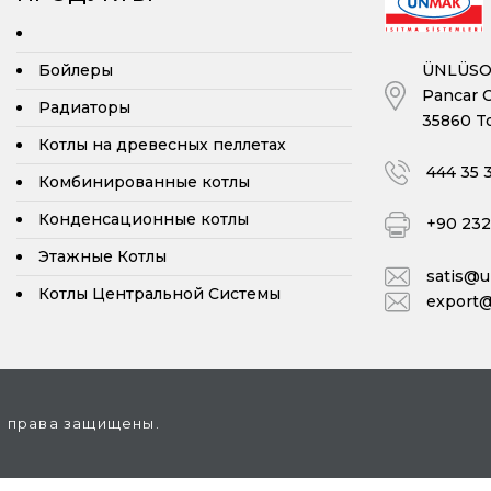
ÜNLÜSOY
Бойлеры
Pancar O
Радиаторы
35860 To
Котлы на древесных пеллетах
444 35 
Комбинированные котлы
Конденсационные котлы
+90 232 
Этажные Котлы
satis@
Котлы Центральной Системы
export
е права защищены.