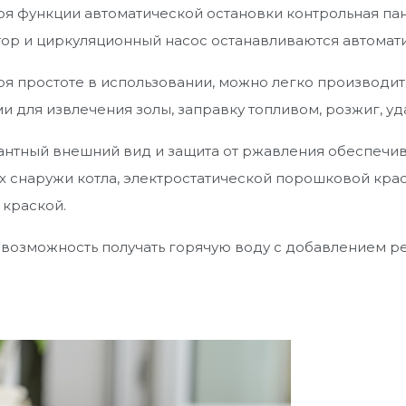
я функции автоматической остановки контрольная пан
ор и циркуляционный насос останавливаются автомати
я простоте в использовании, можно легко производит
 для извлечения золы, заправку топливом, розжиг, у
антный внешний вид и защита от ржавления обеспечив
х снаружи котла, электростатической порошковой кра
 краской.
 возможность получать горячую воду с добавлением р