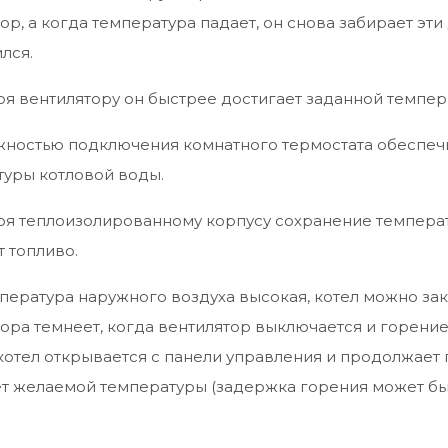
ор, а когда температура падает, он снова забирает эти
лся.
я вентилятору он быстрее достигает заданной темпер
жностью подключения комнатного термостата обеспеч
туры котловой воды.
я теплоизолированному корпусу сохранение температ
 топливо.
пература наружного воздуха высокая, котел можно зак
ора темнеет, когда вентилятор выключается и горени
 котел открывается с панели управления и продолжает
т желаемой температуры (задержка горения может быт