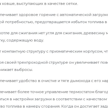
а ковше, выступающих в качестве сетки.
печивает здоровое горение с автоматической загрузко
ой потребностью, предотвращается избыток топлива в
котле для сжигания нет угля для сжигания, древесину
тку, содержащую воду.
 компактную структуру с призматическим корпусом, что
я своей трехпроходной структуре он увеличивает пов
снижает выбросы.
печивает удобство в очистке и тяге дымохода с его н
ечивает более точное управление термостатом благо
ься в настройки загрузки в соответствии с качество
во топлива в камеру сгорания. Когда он достигает за